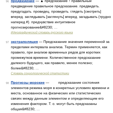
предвидение
— ▲ предсказание ↑ правильный
96
предвидение правильное предсказание. предвидеть.
предугадать. провидец. провидеть. глядеть [смотреть]
вперед. заглядывать [заглянуть] вперед. загадывать (трудно
наперед #). предчувствие интуитивное
прогнозирование&#8230; …
Идеографический словарь русского языка
экстраполяция
— Предсказание значения переменной за
97
пределами интервала анализа. Термин применяется, как
правило, при анализе временных рядов для коротких
промежутков времени. Количественное предсказание
далекого будущего, как правило, менее полезно;
более&#8230; …
Словарь социологической статистики
Прогнозы морские
— предсказание состояния
98
элементов режима моря в конкретных условиях времени и
места, основанное на физических или статистических
связях между данным элементом и определяющим его
изменения фактором. Т. о. могут быть предсказаны
общая&#8230; …