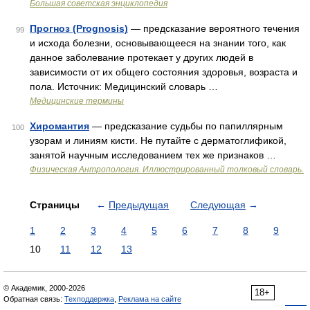
Большая советская энциклопедия
Прогноз (Prognosis)
— предсказание вероятного течения
99
и исхода болезни, основывающееся на знании того, как
данное заболевание протекает у других людей в
зависимости от их общего состояния здоровья, возраста и
пола. Источник: Медицинский словарь …
Медицинские термины
Хиромантия
— предсказание судьбы по папиллярным
100
узорам и линиям кисти. Не путайте с дерматоглификой,
занятой научным исследованием тех же признаков …
Физическая Антропология. Иллюстрированный толковый словарь.
Страницы
←
Предыдущая
Следующая
→
1
2
3
4
5
6
7
8
9
10
11
12
13
© Академик, 2000-2026
18+
Обратная связь:
Техподдержка
,
Реклама на сайте